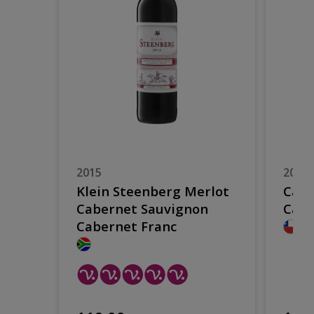
2015
2012
Klein Steenberg Merlot
Carm
Cabernet Sauvignon
Cabe
Cabernet Franc