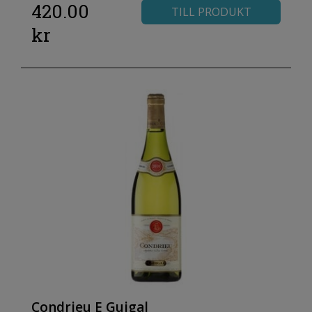
420.00
TILL PRODUKT
kr
Condrieu E Guigal