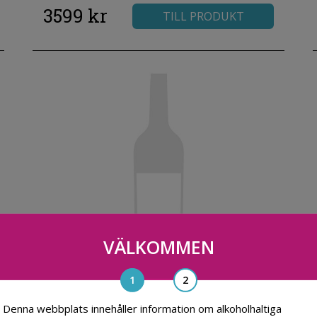
3599 kr
TILL PRODUKT
VÄLKOMMEN
Château de Lauga
Denna webbplats innehåller information om alkoholhaltiga
2020, Frankrike