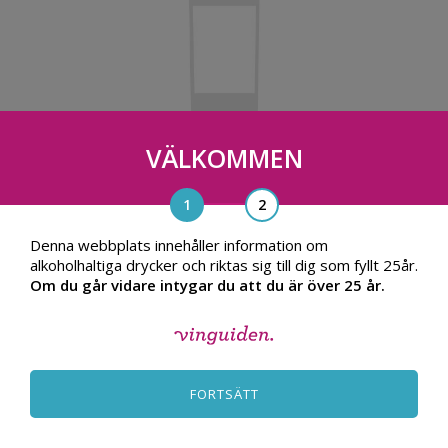
VÄLKOMMEN
Bonnes Mares Grand Cru Louis Jadot
2013, Frankrike
2,295.00
TILL PRODUKT
Denna webbplats innehåller information om
alkoholhaltiga drycker och riktas sig till dig som fyllt 25år.
kr
Om du går vidare intygar du att du är över 25 år.
FORTSÄTT