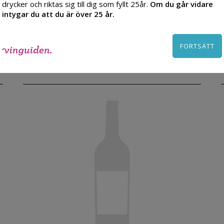
drycker och riktas sig till dig som fyllt 25år.
Om du går vidare
2009, Frankrike
intygar du att du är över 25 år.
371.00
TILL PRODUKT
FORTSÄTT
kr