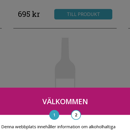
695 kr
TILL PRODUKT
VÄLKOMMEN
Denna webbplats innehåller information om alkoholhaltiga
Château de Pez