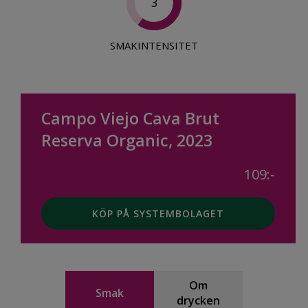
3
SMAKINTENSITET
Campo Viejo Cava Brut
Reserva Organic, 2023
109:-
KÖP PÅ SYSTEMBOLAGET
Om
Smak
drycken