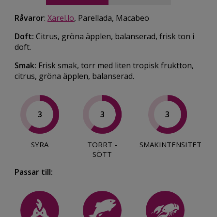
Råvaror
:
Xarel.lo
, Parellada, Macabeo
Doft:
Citrus, gröna äpplen, balanserad, frisk ton i
doft.
Smak:
Frisk smak, torr med liten tropisk fruktton,
citrus, gröna äpplen, balanserad.
3
3
3
SYRA
TORRT -
SMAKINTENSITET
SÖTT
Passar till: