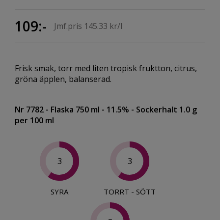
109:-
Jmf.pris 145.33 kr/l
Frisk smak, torr med liten tropisk fruktton, citrus,
gröna äpplen, balanserad.
Nr 7782
- Flaska 750 ml
- 11.5%
- Sockerhalt 1.0 g
per 100 ml
3
3
SYRA
TORRT - SÖTT